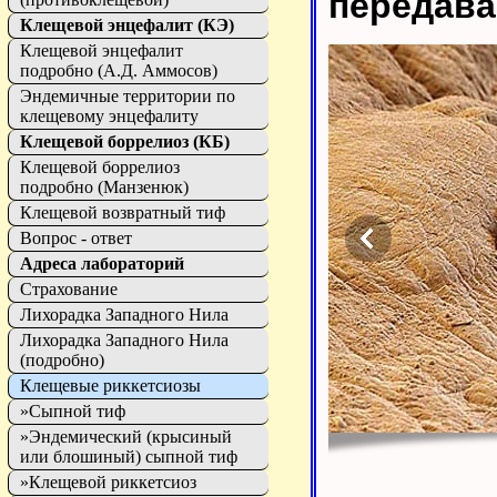
передав
Клещевой энцефалит (КЭ)
Клещевой энцефалит
подробно (А.Д. Аммосов)
Эндемичные территории по
клещевому энцефалиту
Клещевой боррелиоз (КБ)
Клещевой боррелиоз
подробно (Манзенюк)
Клещевой возвратный тиф
Вопрос - ответ
Адреса лабораторий
Страхование
Лихорадка Западного Нила
Лихорадка Западного Нила
(подробно)
Клещевые риккетсиозы
»Сыпной тиф
»Эндемический (крысиный
или блошиный) сыпной тиф
»Клещевой риккетсиоз