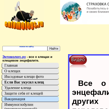
поиск по сайту
Энтомологс.ру
- все о клещах и
клещевом энцефалите.
Главная
О клещах
Иксодовые клещи фото
Все о
Если Вас укусил клещ
Удаление клеща
энцефал
Защити себя от клещей
други
Вакцинация
Иммуноглобулин
(противоклещевой)