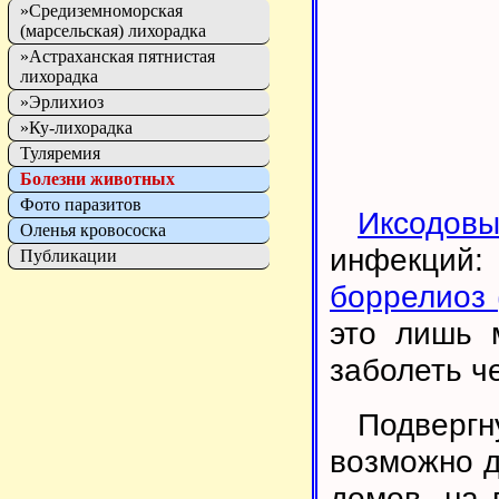
»Средиземноморская
(марсельская) лихорадка
»Астраханская пятнистая
лихорадка
»Эрлихиоз
»Ку-лихорадка
Туляремия
Болезни животных
Фото паразитов
Иксодов
Оленья кровососка
инфекци
Публикации
боррелиоз 
это лишь 
заболеть ч
Подверг
возможно д
домов, на 