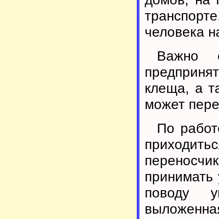
транспорт
человека н
Важно с
предприн
клеща, а т
может пере
По работ
приходитьс
переносчи
принимать 
поводу у
выложенн