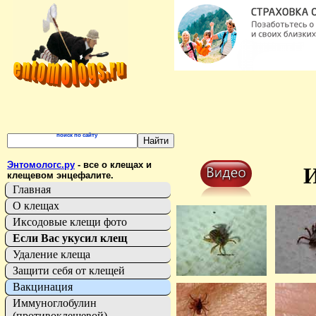
поиск по сайту
Энтомологс.ру
- все о клещах и
И
клещевом энцефалите.
Главная
О клещах
Иксодовые клещи фото
Если Вас укусил клещ
Удаление клеща
Защити себя от клещей
Вакцинация
Иммуноглобулин
(противоклещевой)