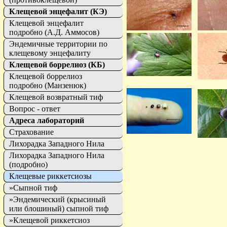
Клещевой энцефалит (КЭ)
Клещевой энцефалит
подробно (А.Д. Аммосов)
Эндемичные территории по
клещевому энцефалиту
Клещевой боррелиоз (КБ)
Клещевой боррелиоз
подробно (Манзенюк)
Клещевой возвратный тиф
Вопрос - ответ
Адреса лабораторий
Страхование
Лихорадка Западного Нила
Лихорадка Западного Нила
(подробно)
Клещевые риккетсиозы
»Сыпной тиф
»Эндемический (крысиный
или блошиный) сыпной тиф
»Клещевой риккетсиоз