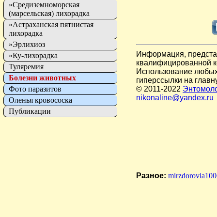
»Средиземноморская
(марсельская) лихорадка
»Астраханская пятнистая
лихорадка
»Эрлихиоз
Информация, представ
»Ку-лихорадка
квалифицированной к
Туляремия
Использование любых 
Болезни животных
гиперссылки на главн
Фото паразитов
© 2011-2022
Энтомоло
nikonaline@yandex.ru
Оленья кровососка
Публикации
Разное:
mirzdorovia100