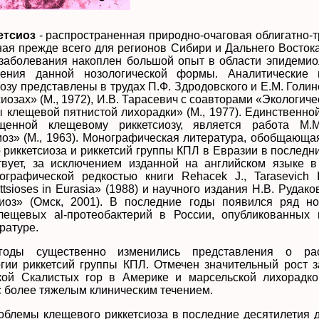
етсиоз
- распространенная природно-очаговая облигатно-
ая прежде всего для регионов Сибири и Дальнего Востока
 заболевания накоплен большой опыт в области эпидемиол
чения данной нозологической формы. Аналитические
озу представлены в трудах П.Ф. Здродовского и Е.М. Голи
сиозах» (М., 1972), И.В. Тарасевич с соавторами «Экологич
ы клещевой пятнистой лихорадки» (М., 1977). Единственно
щенной клещевому риккетсиозу, является работа М.
оз» (М., 1963). Монографическая литература, обобщающа
 риккетсиоза и риккетсий группы КПЛ в Евразии в последн
ствует, за исключением изданной на английском языке 
графической редкостью книги Rehacek J., Tarasevich I.
ettsioses in Eurasia» (1988) и научного издания H.B. Рудак
иоз» (Омск, 2001). В последние годы появился ряд н
лещевых al-протеобактерий в России, опубликованных 
ратуре.
оды существенно изменились представления о расп
огии риккетсий группы КПЛ. Отмечен значительный рост 
кой Скалистых гор в Америке и марсельской лихорадко
с более тяжелым клиническим течением.
облемы клещевого риккетсиоза в последние десятилетия д