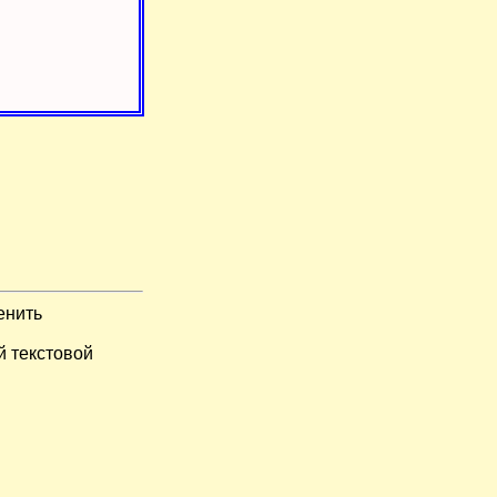
енить
й текстовой