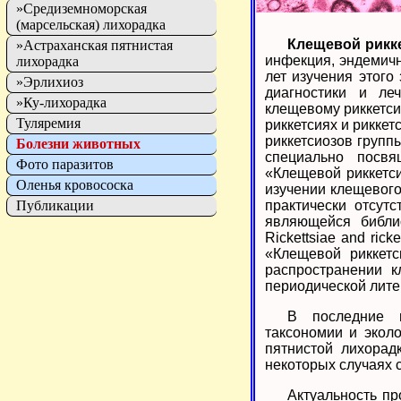
»Средиземноморская
(марсельская) лихорадка
Клещевой рикк
»Астраханская пятнистая
инфекция, эндемичн
лихорадка
лет изучения этого
»Эрлихиоз
диагностики и ле
»Ку-лихорадка
клещевому риккетси
Туляремия
риккетсиях и риккет
риккетсиозов групп
Болезни животных
специально посвя
Фото паразитов
«Клещевой риккетси
Оленья кровососка
изучении клещевого
Публикации
практически отсут
являющейся библио
Rickettsiae and rick
«Клещевой риккетс
распространении к
периодической лите
В последние г
таксономии и экол
пятнистой лихорад
некоторых случаях 
Актуальность пр