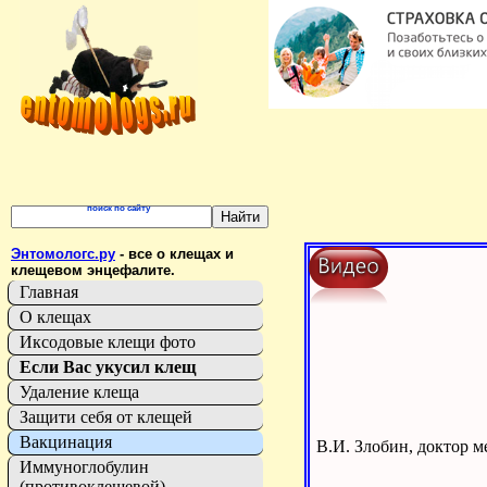
поиск по сайту
Энтомологс.ру
- все о клещах и
клещевом энцефалите.
Главная
О клещах
Иксодовые клещи фото
Если Вас укусил клещ
Удаление клеща
Защити себя от клещей
Вакцинация
В.И. Злобин, доктор 
Иммуноглобулин
(противоклещевой)