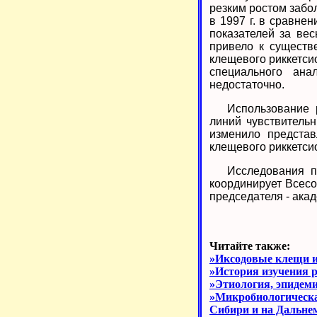
резким ростом забо
в 1997 г. в сравне
показателей за ве
привело к существ
клещевого риккетси
специального ана
недостаточно.
Использование 
линий чувствительн
изменило представ
клещевого риккетси
Исследования п
координирует Всесо
председателя - ак
Читайте также:
»Иксодовые клещи 
»История изучения 
»Этиология, эпидеми
»Микробиологическа
Сибири и на Дальнем