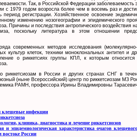
леваемости. Так, в Российской Федерации заболеваемость 
нии с 1979 годом возросла более чем в восемь раз и дост
сь период регистрации. Хозяйственное освоение эндемич
енному изменению нозогеографии и эпидемического про
оза. Причины и последствия антропического воздействия н
лиза, поскольку литература в этом отношении пред
ряда современных методов исследования (молекулярно-
ых культур клеток, техники моноклональных антител и др
ление о риккетсиях группы КПЛ, к которым относится 
оза.
о риккетсиозам в России и других странах СНГ в тече
юзный (ныне Всероссийский) центр по риккетсиозам МЗ Рос
адемика РАМН, профессора Ирины Владимировны Тарасевич
и клещевые инфекции
риккетсиоза
ология, клиника, диагностика и лечение риккетсиозов
я и эпидемиологическая характеристика очагов клещевого
 востоке России