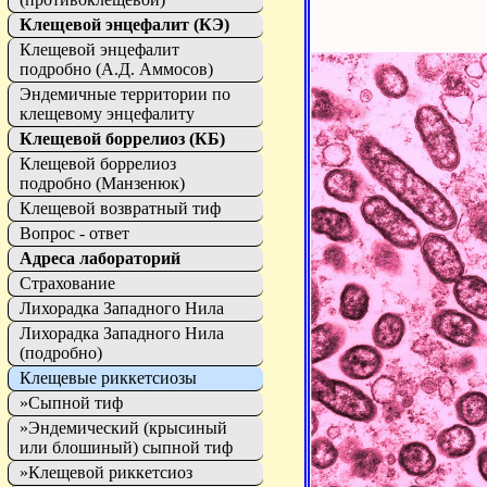
Клещевой энцефалит (КЭ)
Клещевой энцефалит
подробно (А.Д. Аммосов)
Эндемичные территории по
клещевому энцефалиту
Клещевой боррелиоз (КБ)
Клещевой боррелиоз
подробно (Манзенюк)
Клещевой возвратный тиф
Вопрос - ответ
Адреса лабораторий
Страхование
Лихорадка Западного Нила
Лихорадка Западного Нила
(подробно)
Клещевые риккетсиозы
»Сыпной тиф
»Эндемический (крысиный
или блошиный) сыпной тиф
»Клещевой риккетсиоз