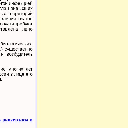
этой инфекцией
игла наивысших
ных территорий
явления очагов
а очаги требуют
ставлена явно
биологических,
.) существенно
и возбудитель
ние многих лет
сии в лице его
.
 риккетсиоза в