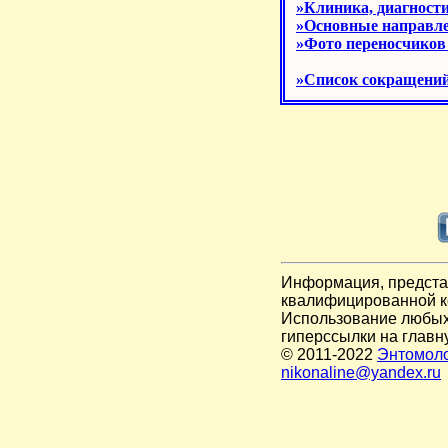
»Клиника, диагности
»Основные направле
»Фото переносчиков
»Список сокращени
Информация, представ
квалифицированной к
Использование любых 
гиперссылки на главн
© 2011-2022
Энтомоло
nikonaline@yandex.ru