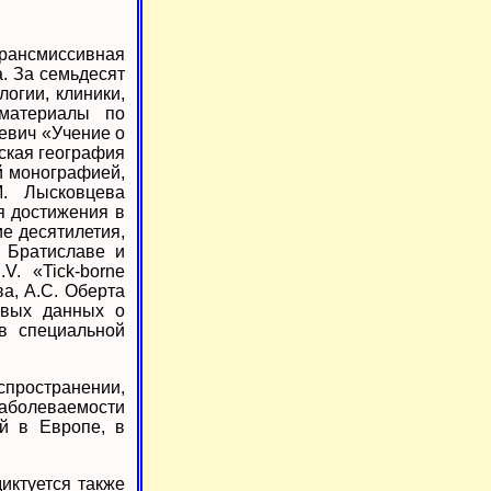
трансмиссивная
. За семьдесят
огии, клиники,
 материалы по
невич «Учение о
еская география
й монографией,
М. Лысковцева
я достижения в
ие десятилетия,
в Братиславе и
V. «Tick-borne
ова, А.С. Оберта
овых данных о
в специальной
ространении,
заболеваемости
й в Европе, в
иктуется также