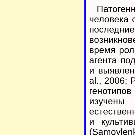
Патоген
человека 
последние
возникно
время роль
агента по
и выявлен
al., 2006; 
генотипов
изучены 
естествен
и культи
(Samoylen