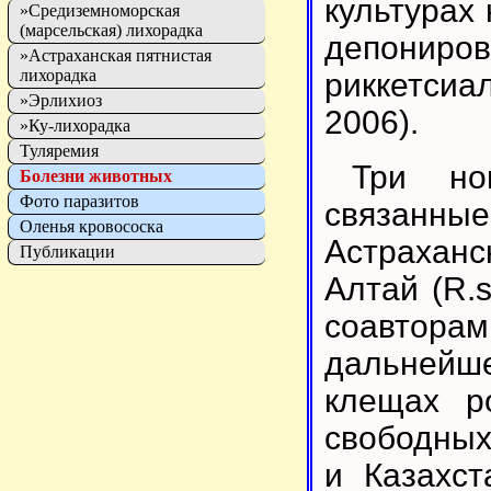
культурах 
»Средиземноморская
(марсельская) лихорадка
депонир
»Астраханская пятнистая
лихорадка
риккетсиа
»Эрлихиоз
2006).
»Ку-лихорадка
Туляремия
Три нов
Болезни животных
Фото паразитов
связанные
Оленья кровососка
Астраханс
Публикации
Алтай (R.
соавторам
дальней
клещах р
свободных
и Казахст