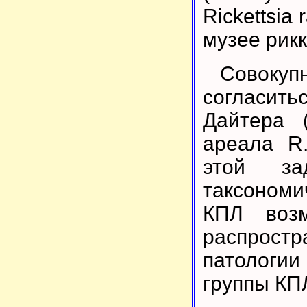
Rickettsia
музее рикк
Совокуп
согласит
Дайтера 
ареала R.
этой за
таксономи
КПЛ возм
распрост
патологии 
группы КП