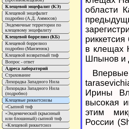
Клещевой энцефалит (КЭ)
области Ка
Клещевой энцефалит
преды
подробно (А.Д. Аммосов)
Эндемичные территории по
зарегистр
клещевому энцефалиту
Клещевой боррелиоз (КБ)
риккетсия
Клещевой боррелиоз
в клещах 
подробно (Манзенюк)
Клещевой возвратный тиф
Шпынов и д
Вопрос - ответ
Адреса лабораторий
Впервы
Страхование
tarasevi
Лихорадка Западного Нила
Лихорадка Западного Нила
Ирины Вл
(подробно)
Клещевые риккетсиозы
высокая и
»Сыпной тиф
этим мик
»Эндемический (крысиный
или блошиный) сыпной тиф
России (Sh
»Клещевой риккетсиоз