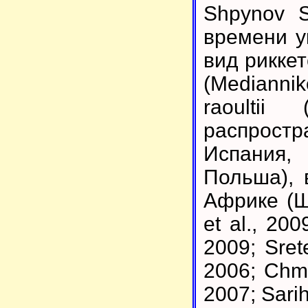
Shpynov S
времени у
вид риккетс
(Mediannik
raoulti
распрост
Испания,
Польша), 
Африке (Шп
et al., 200
2009; Srete
2006; Chmie
2007; Sarih