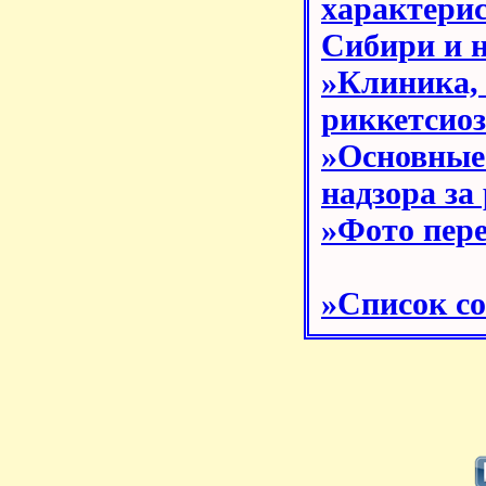
характери
Сибири и н
»Клиника
риккетсиоз
»Основны
надзора за
»Фото пере
»Список с