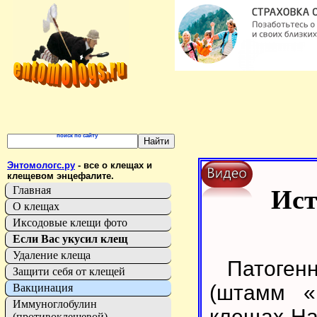
поиск по сайту
Энтомологс.ру
- все о клещах и
клещевом энцефалите.
Главная
Ист
О клещах
Иксодовые клещи фото
Если Вас укусил клещ
Удаление клеща
Патоген
Защити себя от клещей
(штамм «
Вакцинация
Иммуноглобулин
клещах Ha
(противоклещевой)