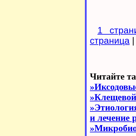
1 стран
страница
Читайте т
»Иксодовы
»Клещевой
»Этиология
и лечение 
»Микроби